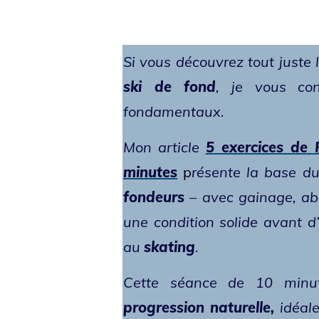
Si vous découvrez tout juste 
ski de fond
, je vous co
fondamentaux.
Mon article
5 exercices de 
minutes
p
résente la base d
fondeurs
– avec gainage, ab
une condition solide avant d’
au
skating
.
Cette séance de 10 minu
progression naturelle,
idéale