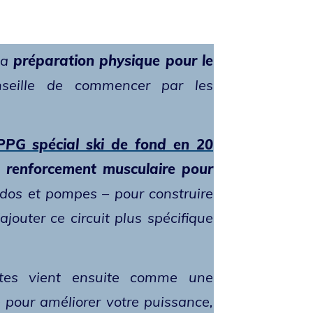
la
préparation physique pour le
nseille de commencer par les
PPG spécial ski de fond en 20
u
renforcement musculaire pour
dos et pompes – pour construire
ajouter ce circuit plus spécifique
tes vient ensuite comme une
 pour améliorer votre puissance,